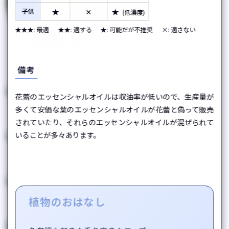
★
✕
★
子供
(低濃度)
★★★: 最適
★★: 適する
★: 可能だが不推奨
×: 適さない
カユプテ
備考
Melaleuca cajuputi
花蕾のエッセンシャルオイルは収油率が低いので、生産量が
ラヴィンサラ
ユーカリラジアタ
多くて安価な葉のエッセンシャルオイルが花蕾と偽って販売
Cinnamomum camphora
Eucalyptus radiata
されていたり、それらのエッセンシャルオイルが混ぜられて
いることが多々あります。
ベルガモット
ヘリクリサム
Citrus bergamia
Helichrysum italicum
ローズ
フランキンセンス
植物のおはなし
Rosa damascena
Boswellia sacra