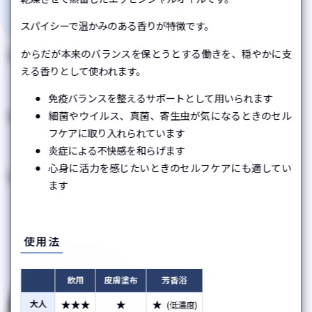
オレガノ
バルサムモミ
Copyright © aromanet. All rights reserved.
スパイシーで温かみのある香りが特徴です。
Origanum compactum
Abies balsamea
からだが本来のバランスを保とうとする働きを、穏やかに支
える香りとして使われます。
マンダリン
ジンジャー
Citrus reticulata
Zingiber officinale
免疫バランスを整えるサポートとして用いられます
細菌やウイルス、真菌、寄生虫が気になるときのセル
フケアに取り入れられています
タイム・チモール
野生ラベンダー
炎症による不快感を和らげます
Thymus vulgaris
Lavandula vera
心身に活力を感じたいときのセルフケアにも適してい
ます
マジョラム
クローブ・花蕾
Origanum majorana
Syzigium aromaticum /
Eugenia caryophyllata
使用法
ペパーミント
飲用
皮膚塗布
芳香浴
Mentha × piperita
★★★
★
★
大人
(低濃度)