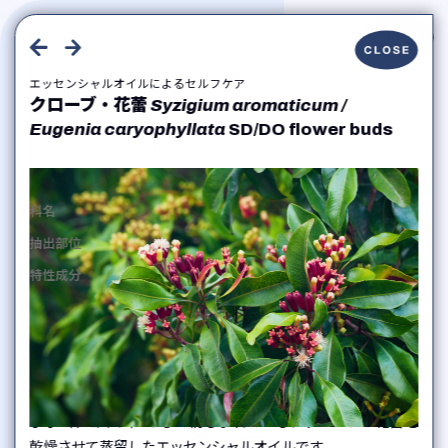
トップ
エッセンシャルオイルによるセルフケア
Essential Oils
アロマテラピー入門
クローブ・花蕾
Syzigium aromaticum /
エッセンシャルオイルによるセルフケア
Eugenia caryophyllata
SD/DO flower buds
エッセンシャルオイル
よみもの
気分やシーン
香りのタイプ
フトモモ科
科名
講習会のご案内
花蕾
抽出部位
書籍のご紹介
オイゲノール、酢酸オイゲニル、β-カリオフィレ
特性成分
コリアンダー・シード
パルマローザ
ンなど
私たちについて
Coriandrum sativum
Cymbopogon martini
お問い合わせ
香りと心身へのアプローチ
プチグレン
サンダルウッド
プライバシーポリシー
Citrus aurantium
Santalum album
丁子（チョウジ）として親しまれている、クローブの花蕾を
乾燥させて蒸留したエッセンシャルオイルです。