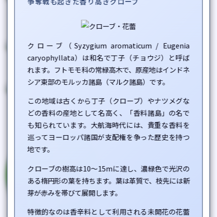
争奪戦も起きた香り高きクローブ
ニアウリ
ユーカリシトリオドラ
Melaleuca quinquenervia
Corymbia citriodora /
Eucalyptus citriodora
クローブ（
Syzygium aromaticum
/
Eugenia
caryophyllata
）は和名で丁子（チョウジ）と呼ば
ローリエ
グレープフルーツ
れます。フトモモ科の常緑高木で、原産地はインドネ
Laurus nobilis
Citrus paradisi
シア東部のモルッカ諸島（マルク諸島）です。
この地域は古くから丁子（クローブ）やナツメグな
キャロット・シード
ローズマリー・ベルべノン
どの香料の産地として名高く、「香料諸島」の名で
Daucus carota
Rosmarinus officinalis
も知られています。大航海時代には、貴重な香料を
巡ってヨーロッパ諸国が支配権を争った歴史を持つ
スパイクラベンダー
地です。
Lavandula latifolia /
Lavandula spica
クローブの樹高は10〜15mに達し、濃緑色で光沢の
ある楕円形の葉を持ちます。葉は革質で、枝先には新
芽が赤みを帯びて展開します。
特徴的なのは香辛料として利用される未開花の花蕾