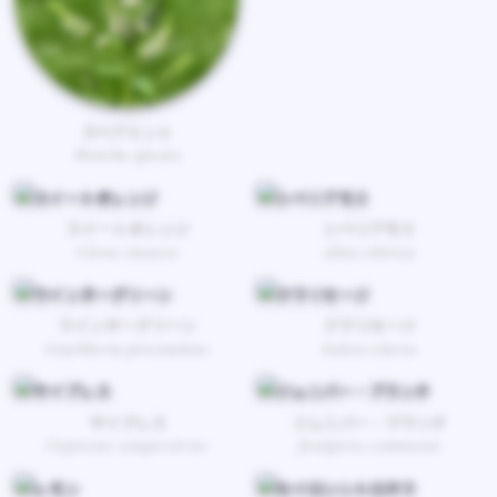
スペアミント
Mentha spicata
スイートオレンジ
シベリアモミ
Citrus sinensis
Abies sibirica
ウインターグリーン
クラリセージ
Gaultheria procumbens
Salvia sclarea
サイプレス
ジュニパー・ブランチ
Cupressus sempervirens
Juniperus communis