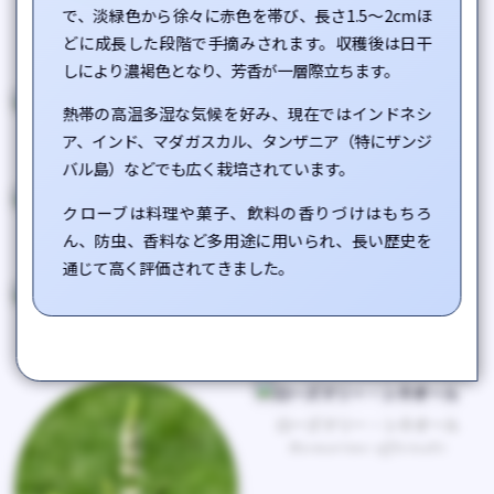
で、淡緑色から徐々に赤色を帯び、長さ1.5〜2cmほ
コーンミント
どに成長した段階で手摘みされます。収穫後は日干
Mentha arvensis
しにより濃褐色となり、芳香が一層際立ちます。
熱帯の高温多湿な気候を好み、現在ではインドネシ
バジル
ユーカリグロブルス
ア、インド、マダガスカル、タンザニア（特にザンジ
Ocimum basilicum
Eucalyptus globulus
バル島）などでも広く栽培されています。
クローブは料理や菓子、飲料の香りづけはもちろ
イランイラン
ティーツリー
ん、防虫、香料など多用途に用いられ、長い歴史を
Cananga odorata
Melaleuca alternifolia
通じて高く評価されてきました。
レモングラス
ローマンカモミール
Cymbopogon citratus
Chamaemelum nobile
ローズマリー・シネオール
Rosmarinus officinalis