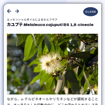
トップ
エッセンシャルオイルによるセルフケア
Essential Oils
アロマテラピー入門
カユプテ
Melaleuca cajuputi
BS 1,8-cineole
エッセンシャルオイルによるセルフケア
エッセンシャルオイル
よみもの
フトモモ科
科名
気分やシーン
香りのタイプ
葉の付いた枝
抽出部位
講習会のご案内
1,8-シネオール、α-テルピネオール、リモネン、
特性成分
書籍のご紹介
オイデスモールなど
タイム・チモール
ユーカリラジアタ
私たちについて
Thymus vulgaris
Eucalyptus radiata
お問い合わせ
香りと心身へのアプローチ
マンダリン
マジョラム
プライバシーポリシー
このエッセンシャルオイルには、1,8-シネオールを多く含み
Citrus reticulata
Origanum majorana
ながら、α-テルピネオールやリモネンなどが調和すること
で、すっきりとした印象の中に、どこか温かみとやさしさを