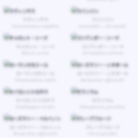
ラヴィンサラ
ラバンジン
Cinnamomum camphora
Lavandula × intermedia
キャロット・シード
コリアンダー・シード
Daucus carota
Coriandrum sativum
ローマンカモミール
ローズマリー・シネオール
Chamaemelum nobile
Rosmarinus officinalis
セイロンシトロネラ
ゼラニウム
Cymbopogon nardus
Pelargonium graveolens
ローズマリー・ベルべノン
グレープフルーツ
Rosmarinus officinalis
Citrus paradisi