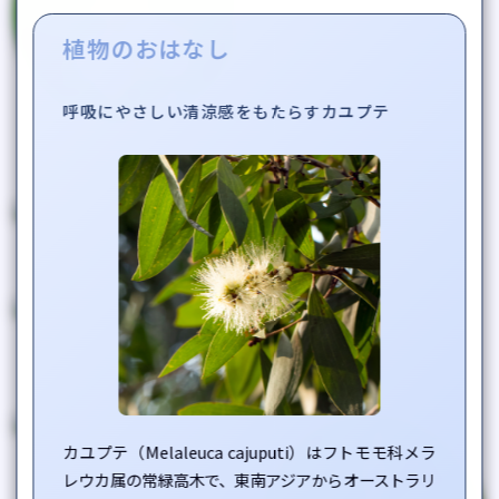
植物のおはなし
呼吸にやさしい清涼感をもたらすカユプテ
コーンミント
Mentha arvensis
シベリアモミ
フランキンセンス
Abies sibirica
Boswellia sacra
ローズ
クローブ・花蕾
Rosa damascena
Syzigium aromaticum /
Eugenia caryophyllata
カユプテ（
Melaleuca cajuputi
）はフトモモ科メラ
プチグレン
レウカ属の常緑高木で、東南アジアからオーストラリ
Citrus aurantium