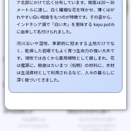
ア北部にかけて広く分布しています。樹高は20〜30
メートルに達し、白く繊細な花を咲かせ、薄くはが
れやすい白い樹皮をもつのが特徴です。その姿から、
インドネシア語で「白い木」を意味する
kayu putih
に由来して名付けられました。
スペアミント
河川沿いや湿地、季節的に冠水する土地だけでな
Mentha spicata
く、乾燥した岩場でもよく育つ生命力の強い大木で
す。現地では古くから薬用植物として親しまれ、花
は蜜源に、樹皮はたいまつ（松明）の材料に、木材
オレガノ
野生ラベンダー
は生活資材として利用されるなど、人々の暮らしに
Origanum compactum
Lavandula vera
深く根づいてきました。
ユーカリグロブルス
ジンジャー
Eucalyptus globulus
Zingiber officinale
ベルガモット
スパイクラベンダー
Citrus bergamia
Lavandula latifolia /
Lavandula spica