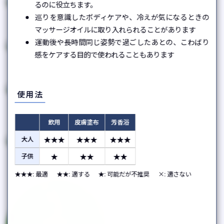
るのに役立ちます。
巡りを意識したボディケアや、冷えが気になるときの
レモングラス
パルマローザ
Cymbopogon citratus
Cymbopogon martini
マッサージオイルに取り入れられることがあります
運動後や長時間同じ姿勢で過ごしたあとの、こわばり
感をケアする目的で使われることもあります
ペパーミント
バジル
Mentha × piperita
Ocimum basilicum
使用法
ユーカリシトリオドラ
サンダルウッド
Corymbia citriodora /
Santalum album
飲用
皮膚塗布
芳香浴
Eucalyptus citriodora
★★★
★★★
★★★
大人
イランイラン
ウインターグリーン
★
★★
★★
子供
Cananga odorata
Gaultheria procumbens
★★★: 最適
★★: 適する
★: 可能だが不推奨
×: 適さない
ニアウリ
Melaleuca quinquenervia