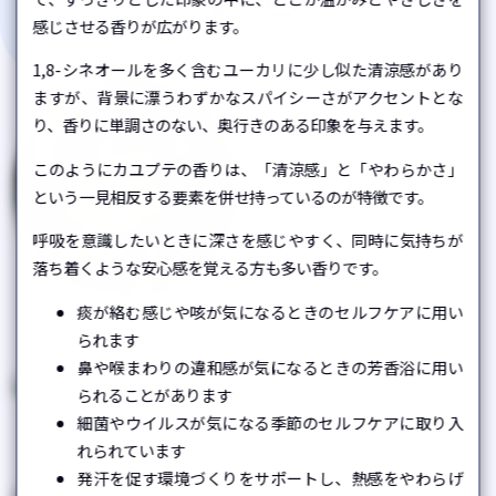
バルサムモミ
ローリエ
感じさせる香りが広がります。
Copyright © aromanet. All rights reserved.
Abies balsamea
Laurus nobilis
1,8-シネオールを多く含むユーカリに少し似た清涼感があり
ますが、背景に漂うわずかなスパイシーさがアクセントとな
ティーツリー
り、香りに単調さのない、奥行きのある印象を与えます。
Melaleuca alternifolia
このようにカユプテの香りは、「清涼感」と「やわらかさ」
という一見相反する要素を併せ持っているのが特徴です。
呼吸を意識したいときに深さを感じやすく、同時に気持ちが
落ち着くような安心感を覚える方も多い香りです。
痰が絡む感じや咳が気になるときのセルフケアに用い
カユプテ
られます
Melaleuca cajuputi
鼻や喉まわりの違和感が気になるときの芳香浴に用い
られることがあります
ネロリ
シナモン
細菌やウイルスが気になる季節のセルフケアに取り入
Citrus aurantium
Cinnamomum verum /
れられています
Cinnamomum zeylanicum
発汗を促す環境づくりをサポートし、熱感をやわらげ