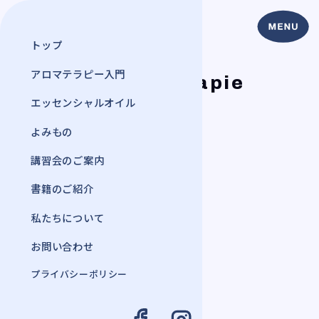
トップ
アロマテラピー入門
Aromathérapie
アロマテラピー
エッセンシャルオイル
よみもの
基本ルール
エッセンシャルオイルの選び方
講習会のご案内
原料植物の学名
書籍のご紹介
原料植物の産地
私たちについて
原料植物の抽出部位と生育段階
お問い合わせ
特性成分と含有率
プライバシーポリシー
GC/MS分析による品質評価