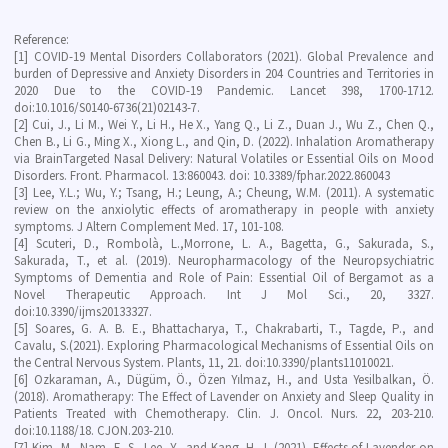
Reference:
[1] COVID-19 Mental Disorders Collaborators (2021). Global Prevalence and
burden of Depressive and Anxiety Disorders in 204 Countries and Territories in
2020 Due to the COVID-19 Pandemic. Lancet 398, 1700-1712.
doi:10.1016/S0140-6736(21)02143-7.
[2] Cui, J., Li M., Wei Y., Li H., He X., Yang Q., Li Z., Duan J., Wu Z., Chen Q.,
Chen B., Li G., Ming X., Xiong L., and Qin, D. (2022). Inhalation Aromatherapy
via BrainTargeted Nasal Delivery: Natural Volatiles or Essential Oils on Mood
Disorders.
Front. Pharmacol
. 13:860043. doi: 10.3389/fphar.2022.860043
[3] Lee, Y.L.; Wu, Y.; Tsang, H.; Leung, A.; Cheung, W.M. (2011). A systematic
review on the anxiolytic effects of aromatherapy in people with anxiety
symptoms.
J Altern Complement Med
. 17, 101-108.
[4] Scuteri, D., Rombolà, L.,Morrone, L. A., Bagetta, G., Sakurada, S.,
Sakurada, T., et al. (2019). Neuropharmacology of the Neuropsychiatric
Symptoms of Dementia and Role of Pain: Essential Oil of Bergamot as a
Novel Therapeutic Approach.
Int J Mol Sci
., 20, 3327.
doi:10.3390/ijms20133327.
[5] Soares, G. A. B. E., Bhattacharya, T., Chakrabarti, T., Tagde, P., and
Cavalu, S.(2021). Exploring Pharmacological Mechanisms of Essential Oils on
the Central Nervous System.
Plants
, 11, 21. doi:10.3390/plants11010021.
[6] Ozkaraman, A., Dügüm, Ö., Özen Yılmaz, H., and Usta Yesilbalkan, Ö.
(2018). Aromatherapy: The Effect of Lavender on Anxiety and Sleep Quality in
Patients Treated with Chemotherapy.
Clin. J. Oncol. Nurs
. 22, 203-210.
doi:10.1188/18. CJON.203-210.
[7] Kim, M., Nam, E. S., Lee, Y., and Kang, H.-J. (2021). Effects of Lavender on