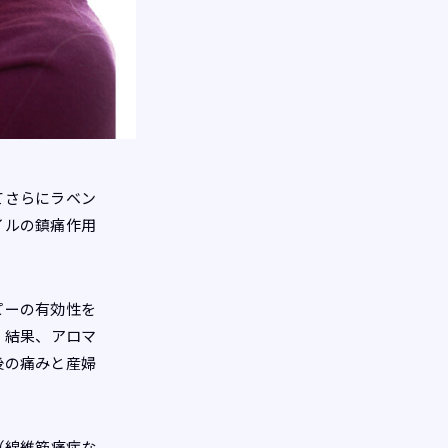
てさらにラベン
イルの鎮痛作用
ピーの有効性を
）結果、アロマ
後の痛みと産婦
（線維筋痛症な