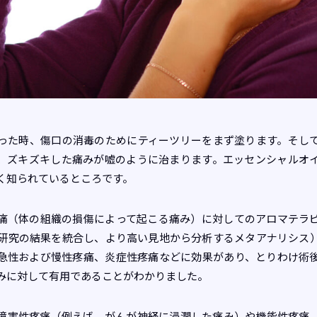
った時、傷口の消毒のためにティーツリーをまず塗ります。そし
、ズキズキした痛みが嘘のように治まります。エッセンシャルオ
く知られているところです。
痛（体の組織の損傷によって起こる痛み）に対してのアロマテラ
2研究の結果を統合し、より高い見地から分析するメタアナリシス
急性および慢性疼痛、炎症性疼痛などに効果があり、とりわけ術
みに対して有用であることがわかりました。
障害性疼痛（例えば、がんが神経に浸潤した痛み）や機能性疼痛