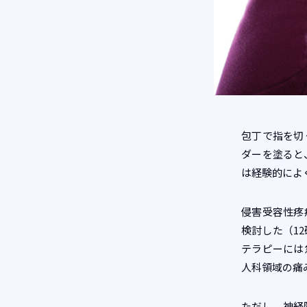
包丁で指を切
ダーを塗ると
は経験的によ
侵害受容性疼
検討した（1
テラピーには
人科領域の痛
ただし、神経